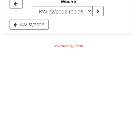
Woche
Woche
zur
Anzeige
KW 31/2026
auswählen
powered by pretix