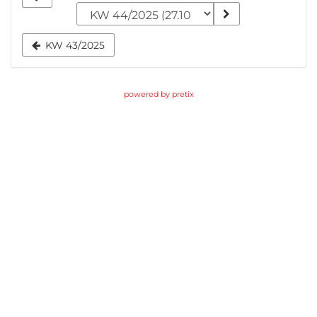
zur
Anzeige
KW 43/2025
auswählen
powered by pretix